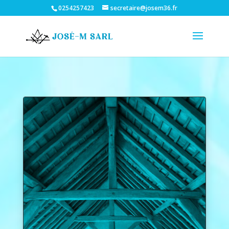
0254257423
secretaire@josem36.fr