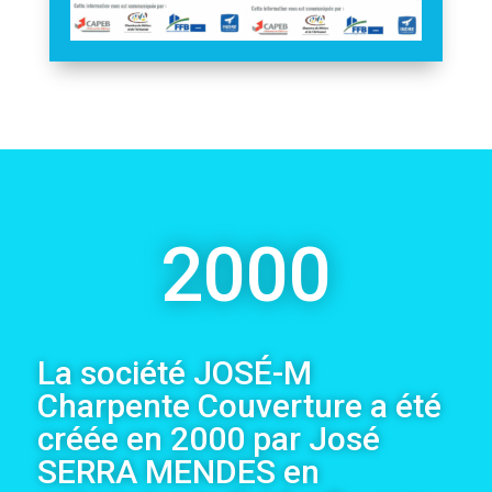
2000
La société JOSÉ-M
Charpente Couverture a été
créée en 2000 par José
SERRA MENDES en