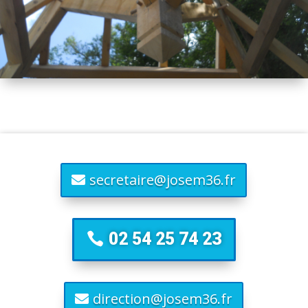
secretaire@josem36.fr
02 54 25 74 23
direction@josem36.fr