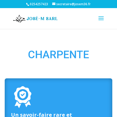
0254257423
secretaire@josem36.fr
CHARPENTE
Un savoir-faire rare et